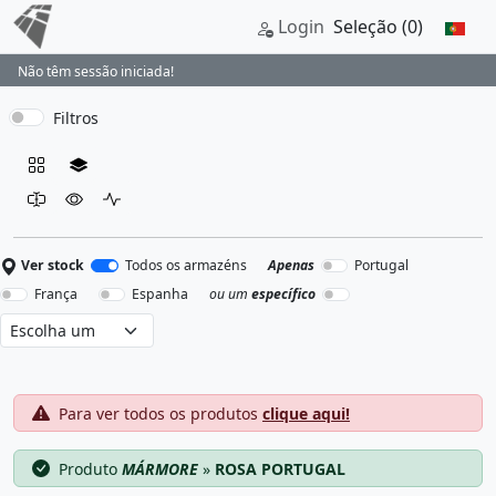
Login
Seleção
(0)
Não têm sessão iniciada!
Filtros
Ver stock
Todos os armazéns
Apenas
Portugal
França
Espanha
ou um
específico
Para ver todos os produtos
clique aqui!
Produto
MÁRMORE
»
ROSA PORTUGAL