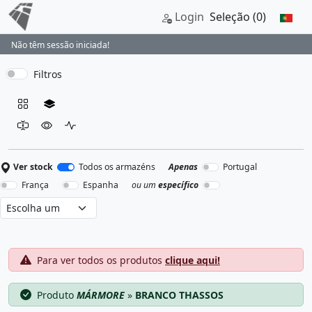
Login
Seleção
(0)
Não têm sessão iniciada!
Filtros
Ver stock
Todos os armazéns
Apenas
Portugal
França
Espanha
ou um
específico
Para ver todos os produtos
clique aqui!
Produto
MÁRMORE
»
BRANCO THASSOS