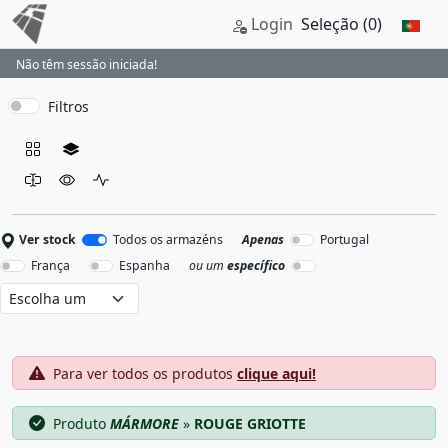
Login
Seleção
(0)
Não têm sessão iniciada!
Filtros
Ver stock
Todos os armazéns
Apenas
Portugal
França
Espanha
ou um
específico
Para ver todos os produtos
clique aqui!
Produto
MÁRMORE
»
ROUGE GRIOTTE