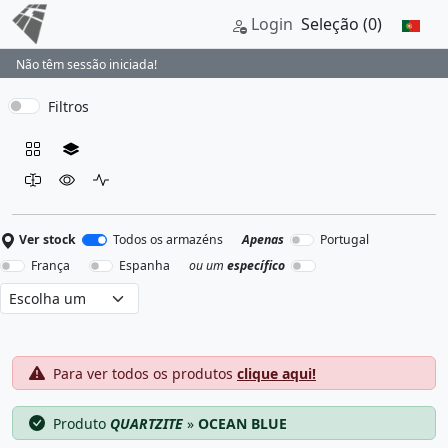
Login
Seleção
(0)
Não têm sessão iniciada!
Filtros
Ver stock
Todos os armazéns
Apenas
Portugal
França
Espanha
ou um
específico
Para ver todos os produtos
clique aqui!
Produto
QUARTZITE
»
OCEAN BLUE