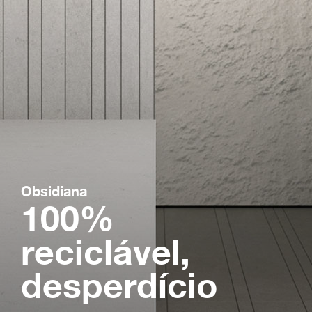
Obsidiana
100%
reciclável,
desperdício