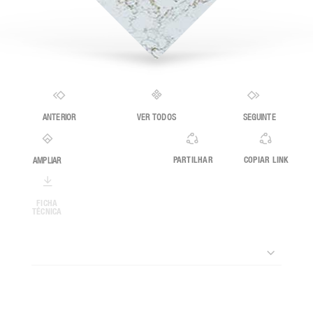
ANTERIOR
VER TODOS
SEGUINTE
AMPLIAR
PARTILHAR
COPIAR LINK
FICHA
TÉCNICA
Dimensões
Espessura
Acabamentos
330x163 cm
20mm, 30mm
Polido, glacê