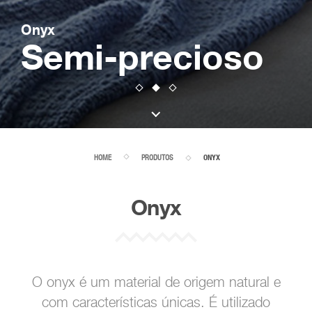
Onyx
Semi-precioso
HOME
PRODUTOS
ONYX
Onyx
O onyx é um material de origem natural e
com características únicas. É utilizado