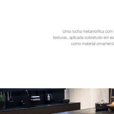
Uma rocha metamórfica com d
texturas, aplicada sobretudo em es
como material ornamenta