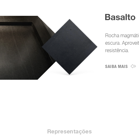
Rocha magmátic
escura. Aprovei
resistência.
SAIBA MAIS
Representações