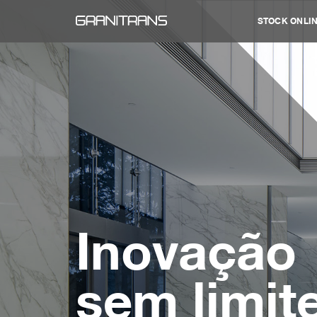
STOCK ONLI
Inovaçã
sem limi